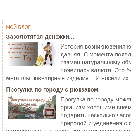
МОЙ БЛОГ
ОДНИМ ШТРИХОМ (TY WILSON …
ГЕЙША
Зазолотятся денежки...
Тай Уилсон (Ty Wilson, 1959 г.р.)
Япония - одна из самых
современный американский
привлекательных, и в то же в
История возникновения 
художник-график...
загадочных стран мира...
давняя. С момента появл
ЧИТАТЬ ДАЛЕЕ
ЧИТАТЬ ДАЛЕЕ
взамен натуральному обм
появилась валюта. Это б
металлы, ювелирные изделия... И носили их в
Прогулка по городу с рюкзаком
Прогулка по городу може
организм хорошими впеч
C НОВЫМ ГОДОМ ПЕТУХА - 20…
подарить несколько часо
ХОРОШО БЫТЬ ДЕВУШКОЙ В 
Думаете, что праздники новогодние
природой и уединения с 
закончились? Ан нет! 28 января
Хорошо быть девушкой в розо
наступает Но...
пальто. Можно и не в розовом,
путешествуете в одиночку), а можно разделит