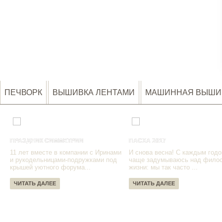
ПЕЧВОРК
ВЫШИВКА ЛЕНТАМИ
МАШИННАЯ ВЫШИ
ПРАЗДНИК СИММЕТРИИ
ПАСХА 2017
11 лет вместе в компании с Иринами
И снова весна! С каждым годо
и рукодельницами-подружками под
чаще задумываюсь над фило
крышей уютного форума...
жизни: мы так часто ...
ЧИТАТЬ ДАЛЕЕ
ЧИТАТЬ ДАЛЕЕ