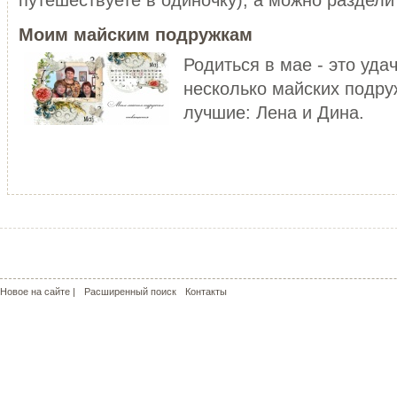
уже не то!
ЧИТАТЬ ДАЛЕЕ
Моим майским подружкам
ЧИТАТЬ ДАЛЕЕ
Родиться в мае - это уда
несколько майских подру
лучшие: Лена и Дина.
МОЙ РОЗОВЫЙ МИР
КРАСНЫЕ МАКИ - КАПЛИ СОЛ
С чего может начаться пошив
пальто? У меня - с сапог!!! Не
Сама удивилась, но во время
удивляйтесь, но дл...
жаркого лета почему-то поду
о прохладе. Но ...
ЧИТАТЬ ДАЛЕЕ
ЧИТАТЬ ДАЛЕЕ
Новое на сайте |
Расширенный поиск
Контакты