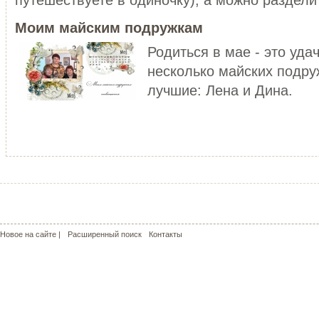
уже не то!
ЧИТАТЬ ДАЛЕЕ
Моим майским подружкам
ЧИТАТЬ ДАЛЕЕ
Родиться в мае - это уда
несколько майских подру
лучшие: Лена и Дина.
МОЙ РОЗОВЫЙ МИР
КРАСНЫЕ МАКИ - КАПЛИ СОЛ
С чего может начаться пошив
пальто? У меня - с сапог!!! Не
Сама удивилась, но во время
удивляйтесь, но дл...
жаркого лета почему-то поду
о прохладе. Но ...
ЧИТАТЬ ДАЛЕЕ
ЧИТАТЬ ДАЛЕЕ
Новое на сайте |
Расширенный поиск
Контакты