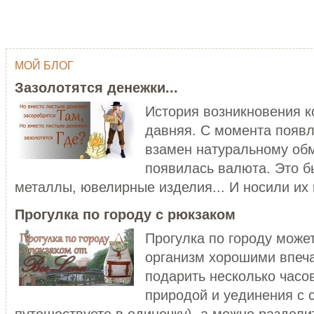
МОЙ БЛОГ
ОДНИМ ШТРИХОМ (TY WILSON …
ГЕЙША
Зазолотятся денежки...
Тай Уилсон (Ty Wilson, 1959 г.р.)
Япония - одна из самых
современный американский
привлекательных, и в то же в
История возникновения 
художник-график...
загадочных стран мира...
давняя. С момента появл
ЧИТАТЬ ДАЛЕЕ
ЧИТАТЬ ДАЛЕЕ
взамен натуральному обм
появилась валюта. Это б
металлы, ювелирные изделия... И носили их в
Прогулка по городу с рюкзаком
Прогулка по городу може
организм хорошими впеч
C НОВЫМ ГОДОМ ПЕТУХА - 20…
подарить несколько часо
ХОРОШО БЫТЬ ДЕВУШКОЙ В 
Думаете, что праздники новогодние
природой и уединения с 
закончились? Ан нет! 28 января
Хорошо быть девушкой в розо
наступает Но...
пальто. Можно и не в розовом,
путешествуете в одиночку), а можно разделит