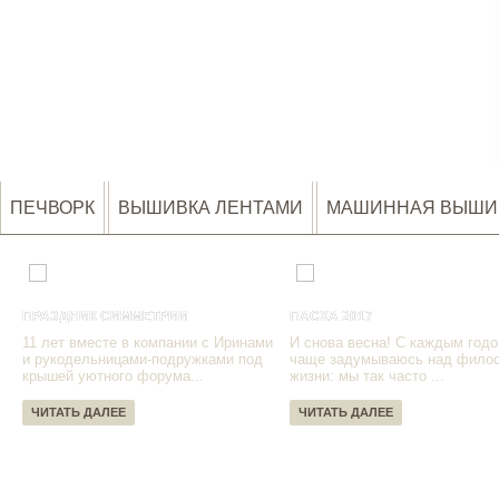
ПЕЧВОРК
ВЫШИВКА ЛЕНТАМИ
МАШИННАЯ ВЫШИ
ПРАЗДНИК СИММЕТРИИ
ПАСХА 2017
11 лет вместе в компании с Иринами
И снова весна! С каждым годо
и рукодельницами-подружками под
чаще задумываюсь над фило
крышей уютного форума...
жизни: мы так часто ...
ЧИТАТЬ ДАЛЕЕ
ЧИТАТЬ ДАЛЕЕ