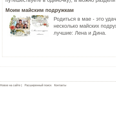
уже не то!
ЧИТАТЬ ДАЛЕЕ
Моим майским подружкам
ЧИТАТЬ ДАЛЕЕ
Родиться в мае - это уда
несколько майских подру
лучшие: Лена и Дина.
МОЙ РОЗОВЫЙ МИР
КРАСНЫЕ МАКИ - КАПЛИ СОЛ
С чего может начаться пошив
пальто? У меня - с сапог!!! Не
Сама удивилась, но во время
удивляйтесь, но дл...
жаркого лета почему-то поду
о прохладе. Но ...
ЧИТАТЬ ДАЛЕЕ
ЧИТАТЬ ДАЛЕЕ
Новое на сайте |
Расширенный поиск
Контакты