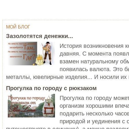
МОЙ БЛОГ
ОДНИМ ШТРИХОМ (TY WILSON …
ГЕЙША
Зазолотятся денежки...
Тай Уилсон (Ty Wilson, 1959 г.р.)
Япония - одна из самых
современный американский
привлекательных, и в то же в
История возникновения 
художник-график...
загадочных стран мира...
давняя. С момента появл
ЧИТАТЬ ДАЛЕЕ
ЧИТАТЬ ДАЛЕЕ
взамен натуральному обм
появилась валюта. Это б
металлы, ювелирные изделия... И носили их в
Прогулка по городу с рюкзаком
Прогулка по городу може
организм хорошими впеч
C НОВЫМ ГОДОМ ПЕТУХА - 20…
подарить несколько часо
ХОРОШО БЫТЬ ДЕВУШКОЙ В 
Думаете, что праздники новогодние
природой и уединения с 
закончились? Ан нет! 28 января
Хорошо быть девушкой в розо
наступает Но...
пальто. Можно и не в розовом,
путешествуете в одиночку), а можно разделит