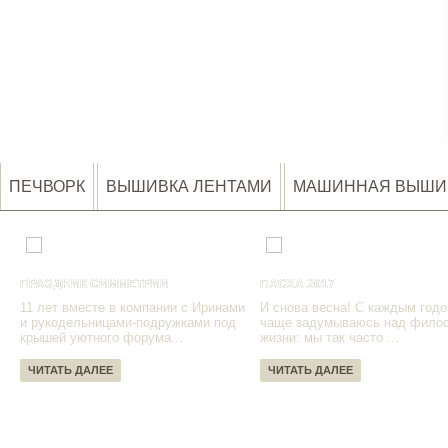
ПЕЧВОРК
ВЫШИВКА ЛЕНТАМИ
МАШИННАЯ ВЫШИ
ПРАЗДНИК СИММЕТРИИ
ПАСХА 2017
11 лет вместе в компании с Иринами
И снова весна! С каждым годо
и рукодельницами-подружками под
чаще задумываюсь над фило
крышей уютного форума...
жизни: мы так часто ...
ЧИТАТЬ ДАЛЕЕ
ЧИТАТЬ ДАЛЕЕ