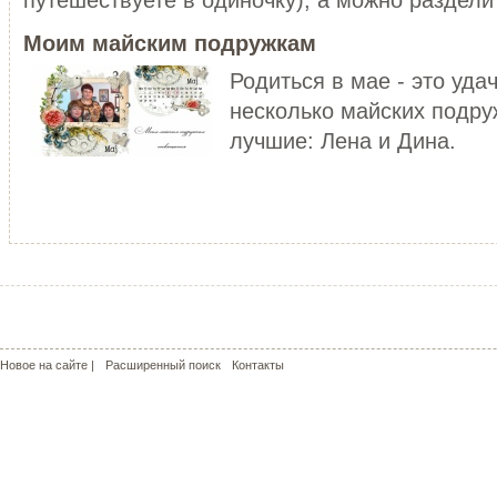
уже не то!
ЧИТАТЬ ДАЛЕЕ
Моим майским подружкам
ЧИТАТЬ ДАЛЕЕ
Родиться в мае - это уда
несколько майских подру
лучшие: Лена и Дина.
МОЙ РОЗОВЫЙ МИР
КРАСНЫЕ МАКИ - КАПЛИ СОЛ
С чего может начаться пошив
пальто? У меня - с сапог!!! Не
Сама удивилась, но во время
удивляйтесь, но дл...
жаркого лета почему-то поду
о прохладе. Но ...
ЧИТАТЬ ДАЛЕЕ
ЧИТАТЬ ДАЛЕЕ
Новое на сайте |
Расширенный поиск
Контакты