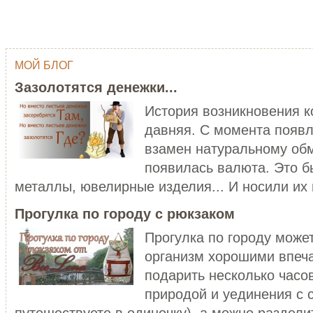
МОЙ БЛОГ
ОДНИМ ШТРИХОМ (TY WILSON …
ГЕЙША
Зазолотятся денежки...
Тай Уилсон (Ty Wilson, 1959 г.р.)
Япония - одна из самых
современный американский
привлекательных, и в то же в
История возникновения 
художник-график...
загадочных стран мира...
давняя. С момента появл
ЧИТАТЬ ДАЛЕЕ
ЧИТАТЬ ДАЛЕЕ
взамен натуральному обм
появилась валюта. Это б
металлы, ювелирные изделия... И носили их в
Прогулка по городу с рюкзаком
Прогулка по городу може
организм хорошими впеч
C НОВЫМ ГОДОМ ПЕТУХА - 20…
подарить несколько часо
ХОРОШО БЫТЬ ДЕВУШКОЙ В 
Думаете, что праздники новогодние
природой и уединения с 
закончились? Ан нет! 28 января
Хорошо быть девушкой в розо
наступает Но...
пальто. Можно и не в розовом,
путешествуете в одиночку), а можно разделит