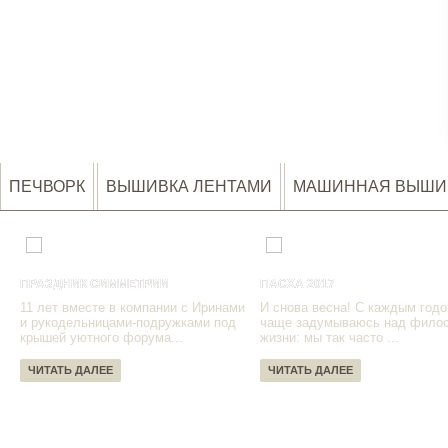
ПЕЧВОРК
ВЫШИВКА ЛЕНТАМИ
МАШИННАЯ ВЫШИ
ПРАЗДНИК СИММЕТРИИ
ПАСХА 2017
11 лет вместе в компании с Иринами
И снова весна! С каждым годо
и рукодельницами-подружками под
чаще задумываюсь над фило
крышей уютного форума...
жизни: мы так часто ...
ЧИТАТЬ ДАЛЕЕ
ЧИТАТЬ ДАЛЕЕ