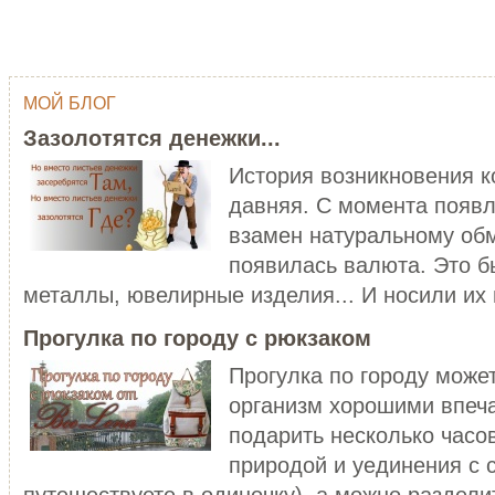
МОЙ БЛОГ
ОДНИМ ШТРИХОМ (TY WILSON …
ГЕЙША
Зазолотятся денежки...
Тай Уилсон (Ty Wilson, 1959 г.р.)
Япония - одна из самых
современный американский
привлекательных, и в то же в
История возникновения 
художник-график...
загадочных стран мира...
давняя. С момента появл
ЧИТАТЬ ДАЛЕЕ
ЧИТАТЬ ДАЛЕЕ
взамен натуральному обм
появилась валюта. Это б
металлы, ювелирные изделия... И носили их в
Прогулка по городу с рюкзаком
Прогулка по городу може
организм хорошими впеч
C НОВЫМ ГОДОМ ПЕТУХА - 20…
подарить несколько часо
ХОРОШО БЫТЬ ДЕВУШКОЙ В 
Думаете, что праздники новогодние
природой и уединения с 
закончились? Ан нет! 28 января
Хорошо быть девушкой в розо
наступает Но...
пальто. Можно и не в розовом,
путешествуете в одиночку), а можно разделит