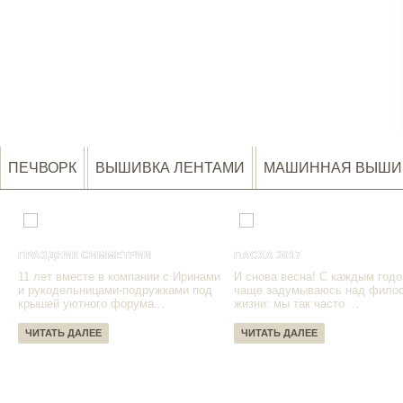
ПЕЧВОРК
ВЫШИВКА ЛЕНТАМИ
МАШИННАЯ ВЫШИ
ПРАЗДНИК СИММЕТРИИ
ПАСХА 2017
11 лет вместе в компании с Иринами
И снова весна! С каждым годо
и рукодельницами-подружками под
чаще задумываюсь над фило
крышей уютного форума...
жизни: мы так часто ...
ЧИТАТЬ ДАЛЕЕ
ЧИТАТЬ ДАЛЕЕ