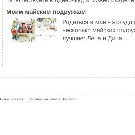
уже не то!
ЧИТАТЬ ДАЛЕЕ
Моим майским подружкам
ЧИТАТЬ ДАЛЕЕ
Родиться в мае - это уда
несколько майских подру
лучшие: Лена и Дина.
МОЙ РОЗОВЫЙ МИР
КРАСНЫЕ МАКИ - КАПЛИ СОЛ
С чего может начаться пошив
пальто? У меня - с сапог!!! Не
Сама удивилась, но во время
удивляйтесь, но дл...
жаркого лета почему-то поду
о прохладе. Но ...
ЧИТАТЬ ДАЛЕЕ
ЧИТАТЬ ДАЛЕЕ
Новое на сайте |
Расширенный поиск
Контакты