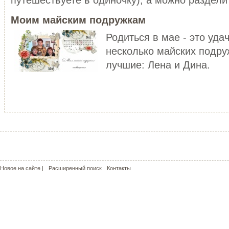
уже не то!
ЧИТАТЬ ДАЛЕЕ
Моим майским подружкам
ЧИТАТЬ ДАЛЕЕ
Родиться в мае - это уда
несколько майских подру
лучшие: Лена и Дина.
МОЙ РОЗОВЫЙ МИР
КРАСНЫЕ МАКИ - КАПЛИ СОЛ
С чего может начаться пошив
пальто? У меня - с сапог!!! Не
Сама удивилась, но во время
удивляйтесь, но дл...
жаркого лета почему-то поду
о прохладе. Но ...
ЧИТАТЬ ДАЛЕЕ
ЧИТАТЬ ДАЛЕЕ
Новое на сайте |
Расширенный поиск
Контакты