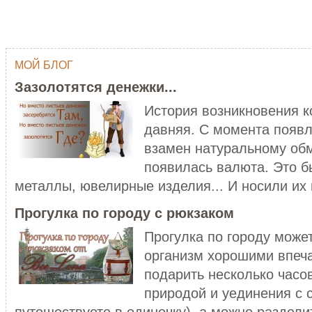
МОЙ БЛОГ
ОДНИМ ШТРИХОМ (TY WILSON …
ГЕЙША
Зазолотятся денежки...
Тай Уилсон (Ty Wilson, 1959 г.р.)
Япония - одна из самых
современный американский
привлекательных, и в то же в
История возникновения 
художник-график...
загадочных стран мира...
давняя. С момента появл
ЧИТАТЬ ДАЛЕЕ
ЧИТАТЬ ДАЛЕЕ
взамен натуральному обм
появилась валюта. Это б
металлы, ювелирные изделия... И носили их в
Прогулка по городу с рюкзаком
Прогулка по городу може
организм хорошими впеч
C НОВЫМ ГОДОМ ПЕТУХА - 20…
подарить несколько часо
ХОРОШО БЫТЬ ДЕВУШКОЙ В 
Думаете, что праздники новогодние
природой и уединения с 
закончились? Ан нет! 28 января
Хорошо быть девушкой в розо
наступает Но...
пальто. Можно и не в розовом,
путешествуете в одиночку), а можно разделит