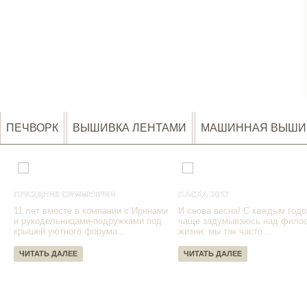
ПЕЧВОРК
ВЫШИВКА ЛЕНТАМИ
МАШИННАЯ ВЫШИ
ПРАЗДНИК СИММЕТРИИ
ПАСХА 2017
11 лет вместе в компании с Иринами
И снова весна! С каждым годо
и рукодельницами-подружками под
чаще задумываюсь над фило
крышей уютного форума...
жизни: мы так часто ...
ЧИТАТЬ ДАЛЕЕ
ЧИТАТЬ ДАЛЕЕ