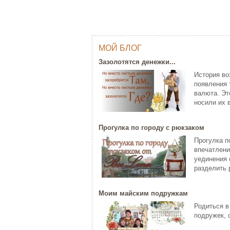
МОЙ БЛОГ
ОДНИМ ШТРИХОМ (TY WILSON …
Г
Зазолотятся денежки...
Тай Уилсон (Ty Wilson, 1959 г.р.)
Яп
История во
современный американский
пр
появления 
художник-график...
за
валюта. Эт
ЧИТАТЬ ДАЛЕЕ
Ч
носили их в
Прогулка по городу с рюкзаком
Прогулка п
впечатлени
уединения 
разделить р
Моим майским подружкам
C НОВЫМ ГОДОМ ПЕТУХА - 20…
Родиться в
ХО
Думаете, что праздники новогодние
подружек, 
закончились? Ан нет! 28 января
Хо
наступает Но...
па