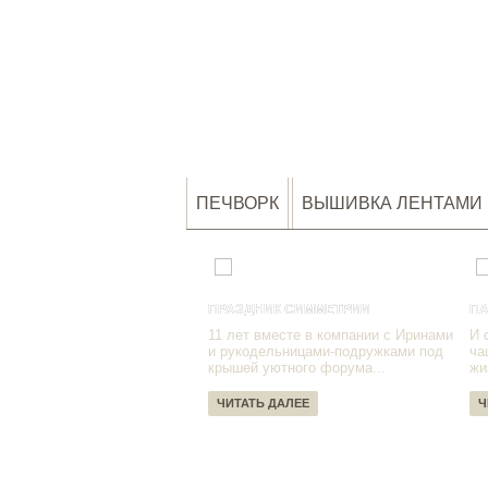
ПЕЧВОРК
ВЫШИВКА ЛЕНТАМИ
ПРАЗДНИК СИММЕТРИИ
ПА
11 лет вместе в компании с Иринами
И 
и рукодельницами-подружками под
ча
крышей уютного форума...
жи
ЧИТАТЬ ДАЛЕЕ
Ч