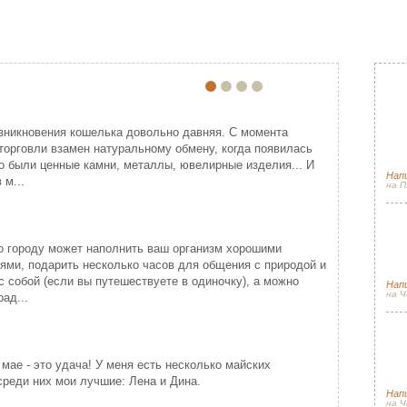
ПО
ЕЙША
ПРИМЕНЕНИЕ ВЫШИВКИ ЛЕНТАМ…
Прячем секр
Спа
ония - одна из самых
Красивая лента придает хорошо
гос
зникновения кошелька довольно давняя. С момента
ивлекательных, и в то же время
упакованному подарку изысканность
торговли взамен натуральному обмену, когда появилась
(и 
гадочных стран мира...
подчеркивая ...
о были ценные камни, металлы, ювелирные изделия... И
Напи
ИТАТЬ ДАЛЕЕ
ЧИТАТЬ ДАЛЕЕ
 м...
на П
Сол
Новогодняя с
луч
о городу может наполнить ваш организм хорошими
сез
ями, подарить несколько часов для общения с природой и
с собой (если вы путешествуете в одиночку), а можно
Нап
на Ч
ад...
Сол
Весенний пэ
Спа
КРЕСТИНЫ МАРИИ
 мае - это удача! У меня есть несколько майских
рад
РОШО БЫТЬ ДЕВУШКОЙ В РО…
Вот я снова стала причастной к
среди них мои лучшие: Лена и Дина.
одному небольшому событию (а так
рошо быть девушкой в розовом
Нап
как пути Госп...
льто. Можно и не в розовом, но
на Ч