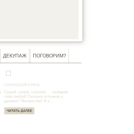
DING…
ДЕКУПАЖ
ПОГОВОРИМ?
ГОРОДСКОЙ СТИЛЬ
а
Серый, синий, голубой... - выбирай
себе любой! Сколько оттенков у
денима? Множество! И к...
ЧИТАТЬ ДАЛЕЕ