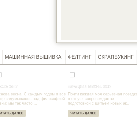
LOA
МАШИННАЯ ВЫШИВКА
ФЕЛТИНГ
СКРАПБУКИНГ
СХА 2017
ТУРЕЦКАЯ ВЕСНА 2017
снова весна! С каждым годом я все
Почти каждая моя серьезная поездк
ще задумываюсь над философией
в отпуск сопровождается
зни: мы так часто ...
подготовкой с шитьем новых ак...
ИТАТЬ ДАЛЕЕ
ЧИТАТЬ ДАЛЕЕ