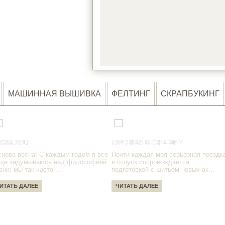
LOA
МАШИННАЯ ВЫШИВКА
ФЕЛТИНГ
СКРАПБУКИНГ
СХА 2017
ТУРЕЦКАЯ ВЕСНА 2017
снова весна! С каждым годом я все
Почти каждая моя серьезная поездк
ще задумываюсь над философией
в отпуск сопровождается
зни: мы так часто ...
подготовкой с шитьем новых ак...
ИТАТЬ ДАЛЕЕ
ЧИТАТЬ ДАЛЕЕ