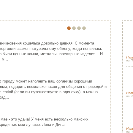
ПО
ЕЙША
ПРИМЕНЕНИЕ ВЫШИВКИ ЛЕНТАМ…
Прячем секр
Спа
ония - одна из самых
Красивая лента придает хорошо
гос
зникновения кошелька довольно давняя. С момента
ивлекательных, и в то же время
упакованному подарку изысканность
торговли взамен натуральному обмену, когда появилась
(и 
гадочных стран мира...
подчеркивая ...
о были ценные камни, металлы, ювелирные изделия... И
Напи
ИТАТЬ ДАЛЕЕ
ЧИТАТЬ ДАЛЕЕ
 м...
на П
Сол
Новогодняя с
луч
о городу может наполнить ваш организм хорошими
сез
ями, подарить несколько часов для общения с природой и
с собой (если вы путешествуете в одиночку), а можно
Нап
на Ч
ад...
Сол
Весенний пэ
Спа
КРЕСТИНЫ МАРИИ
 мае - это удача! У меня есть несколько майских
рад
РОШО БЫТЬ ДЕВУШКОЙ В РО…
Вот я снова стала причастной к
среди них мои лучшие: Лена и Дина.
одному небольшому событию (а так
рошо быть девушкой в розовом
Нап
как пути Госп...
льто. Можно и не в розовом, но
на Ч