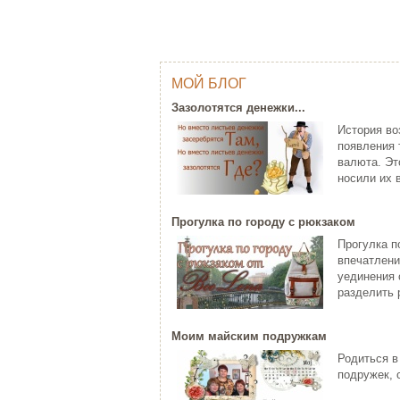
МОЙ БЛОГ
ОДНИМ ШТРИХОМ (TY WILSON …
Г
Зазолотятся денежки...
Тай Уилсон (Ty Wilson, 1959 г.р.)
Яп
История во
современный американский
пр
появления 
художник-график...
за
валюта. Эт
ЧИТАТЬ ДАЛЕЕ
Ч
носили их в
Прогулка по городу с рюкзаком
Прогулка п
впечатлени
уединения 
разделить р
Моим майским подружкам
C НОВЫМ ГОДОМ ПЕТУХА - 20…
Родиться в
ХО
Думаете, что праздники новогодние
подружек, 
закончились? Ан нет! 28 января
Хо
наступает Но...
па