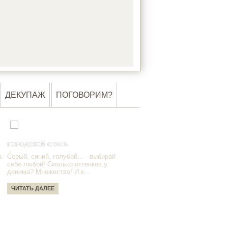
DING…
ДЕКУПАЖ
ПОГОВОРИМ?
ГОРОДСКОЙ СТИЛЬ
а
Серый, синий, голубой... - выбирай
себе любой! Сколько оттенков у
денима? Множество! И к...
ЧИТАТЬ ДАЛЕЕ