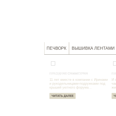
ПЕЧВОРК
ВЫШИВКА ЛЕНТАМИ
ПРАЗДНИК СИММЕТРИИ
ПА
11 лет вместе в компании с Иринами
И 
и рукодельницами-подружками под
ча
крышей уютного форума...
жи
ЧИТАТЬ ДАЛЕЕ
Ч