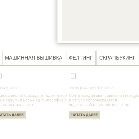
LOA
МАШИННАЯ ВЫШИВКА
ФЕЛТИНГ
СКРАПБУКИНГ
СХА 2017
ТУРЕЦКАЯ ВЕСНА 2017
снова весна! С каждым годом я все
Почти каждая моя серьезная поездк
ще задумываюсь над философией
в отпуск сопровождается
зни: мы так часто ...
подготовкой с шитьем новых ак...
ИТАТЬ ДАЛЕЕ
ЧИТАТЬ ДАЛЕЕ