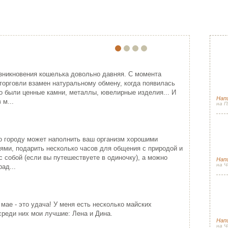
ПО
ЕЙША
ПРИМЕНЕНИЕ ВЫШИВКИ ЛЕНТАМ…
Прячем секр
Спа
ония - одна из самых
Красивая лента придает хорошо
гос
зникновения кошелька довольно давняя. С момента
ивлекательных, и в то же время
упакованному подарку изысканность
торговли взамен натуральному обмену, когда появилась
(и 
гадочных стран мира...
подчеркивая ...
о были ценные камни, металлы, ювелирные изделия... И
Напи
ИТАТЬ ДАЛЕЕ
ЧИТАТЬ ДАЛЕЕ
 м...
на П
Сол
Новогодняя с
луч
о городу может наполнить ваш организм хорошими
сез
ями, подарить несколько часов для общения с природой и
с собой (если вы путешествуете в одиночку), а можно
Нап
на Ч
ад...
Сол
Весенний пэ
Спа
КРЕСТИНЫ МАРИИ
 мае - это удача! У меня есть несколько майских
рад
РОШО БЫТЬ ДЕВУШКОЙ В РО…
Вот я снова стала причастной к
среди них мои лучшие: Лена и Дина.
одному небольшому событию (а так
рошо быть девушкой в розовом
Нап
как пути Госп...
льто. Можно и не в розовом, но
на Ч