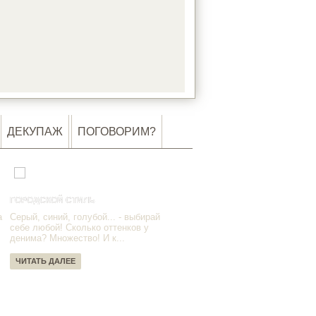
DING…
ДЕКУПАЖ
ПОГОВОРИМ?
ГОРОДСКОЙ СТИЛЬ
а
Серый, синий, голубой... - выбирай
себе любой! Сколько оттенков у
денима? Множество! И к...
ЧИТАТЬ ДАЛЕЕ