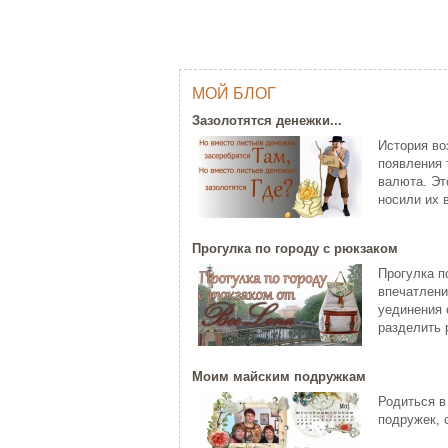
МОЙ БЛОГ
ОДНИМ ШТРИХОМ (TY WILSON …
Г
Зазолотятся денежки...
Тай Уилсон (Ty Wilson, 1959 г.р.)
Яп
История во
современный американский
пр
появления 
художник-график...
за
валюта. Эт
ЧИТАТЬ ДАЛЕЕ
Ч
носили их в
Прогулка по городу с рюкзаком
Прогулка п
впечатлени
уединения 
разделить р
Моим майским подружкам
C НОВЫМ ГОДОМ ПЕТУХА - 20…
Родиться в
ХО
Думаете, что праздники новогодние
подружек, 
закончились? Ан нет! 28 января
Хо
наступает Но...
па