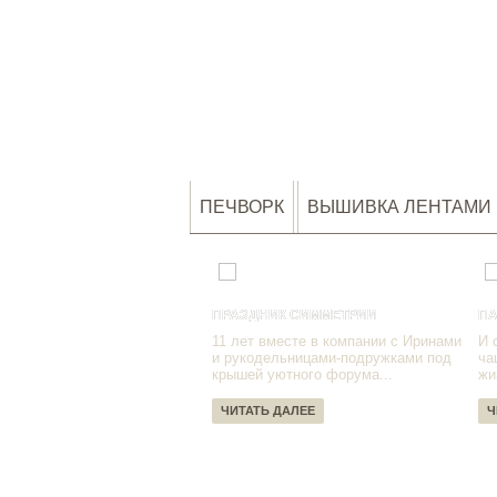
ПЕЧВОРК
ВЫШИВКА ЛЕНТАМИ
ПРАЗДНИК СИММЕТРИИ
ПА
11 лет вместе в компании с Иринами
И 
и рукодельницами-подружками под
ча
крышей уютного форума...
жи
ЧИТАТЬ ДАЛЕЕ
Ч