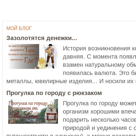
МОЙ БЛОГ
ОДНИМ ШТРИХОМ (TY WILSON …
ГЕЙША
Зазолотятся денежки...
Тай Уилсон (Ty Wilson, 1959 г.р.)
Япония - одна из самых
современный американский
привлекательных, и в то же в
История возникновения 
художник-график...
загадочных стран мира...
давняя. С момента появл
ЧИТАТЬ ДАЛЕЕ
ЧИТАТЬ ДАЛЕЕ
взамен натуральному обм
появилась валюта. Это б
металлы, ювелирные изделия... И носили их в
Прогулка по городу с рюкзаком
Прогулка по городу може
организм хорошими впеч
C НОВЫМ ГОДОМ ПЕТУХА - 20…
подарить несколько часо
ХОРОШО БЫТЬ ДЕВУШКОЙ В 
Думаете, что праздники новогодние
природой и уединения с 
закончились? Ан нет! 28 января
Хорошо быть девушкой в розо
наступает Но...
пальто. Можно и не в розовом,
путешествуете в одиночку), а можно разделит