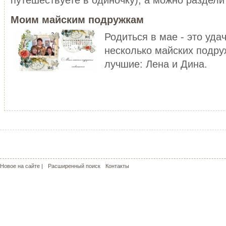
уже не то!
ЧИТАТЬ ДАЛЕЕ
Моим майским подружкам
ЧИТАТЬ ДАЛЕЕ
Родиться в мае - это уда
несколько майских подру
лучшие: Лена и Дина.
МОЙ РОЗОВЫЙ МИР
КРАСНЫЕ МАКИ - КАПЛИ СОЛ
С чего может начаться пошив
пальто? У меня - с сапог!!! Не
Сама удивилась, но во время
удивляйтесь, но дл...
жаркого лета почему-то поду
о прохладе. Но ...
ЧИТАТЬ ДАЛЕЕ
ЧИТАТЬ ДАЛЕЕ
Новое на сайте |
Расширенный поиск
Контакты