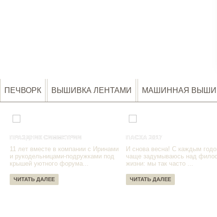
ПЕЧВОРК
ВЫШИВКА ЛЕНТАМИ
МАШИННАЯ ВЫШИ
ПРАЗДНИК СИММЕТРИИ
ПАСХА 2017
11 лет вместе в компании с Иринами
И снова весна! С каждым годо
и рукодельницами-подружками под
чаще задумываюсь над фило
крышей уютного форума...
жизни: мы так часто ...
ЧИТАТЬ ДАЛЕЕ
ЧИТАТЬ ДАЛЕЕ