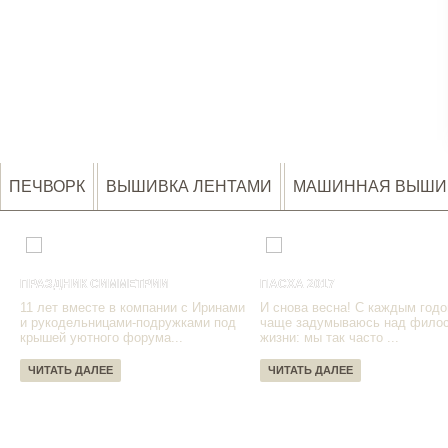
ПЕЧВОРК
ВЫШИВКА ЛЕНТАМИ
МАШИННАЯ ВЫШИ
ПРАЗДНИК СИММЕТРИИ
ПАСХА 2017
11 лет вместе в компании с Иринами
И снова весна! С каждым годо
и рукодельницами-подружками под
чаще задумываюсь над фило
крышей уютного форума...
жизни: мы так часто ...
ЧИТАТЬ ДАЛЕЕ
ЧИТАТЬ ДАЛЕЕ