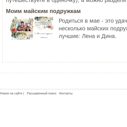
уже не то!
ЧИТАТЬ ДАЛЕЕ
Моим майским подружкам
ЧИТАТЬ ДАЛЕЕ
Родиться в мае - это уда
несколько майских подру
лучшие: Лена и Дина.
МОЙ РОЗОВЫЙ МИР
КРАСНЫЕ МАКИ - КАПЛИ СОЛ
С чего может начаться пошив
пальто? У меня - с сапог!!! Не
Сама удивилась, но во время
удивляйтесь, но дл...
жаркого лета почему-то поду
о прохладе. Но ...
ЧИТАТЬ ДАЛЕЕ
ЧИТАТЬ ДАЛЕЕ
Новое на сайте |
Расширенный поиск
Контакты