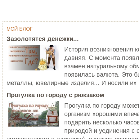
МОЙ БЛОГ
ОДНИМ ШТРИХОМ (TY WILSON …
ГЕЙША
Зазолотятся денежки...
Тай Уилсон (Ty Wilson, 1959 г.р.)
Япония - одна из самых
современный американский
привлекательных, и в то же в
История возникновения 
художник-график...
загадочных стран мира...
давняя. С момента появл
ЧИТАТЬ ДАЛЕЕ
ЧИТАТЬ ДАЛЕЕ
взамен натуральному обм
появилась валюта. Это б
металлы, ювелирные изделия... И носили их в
Прогулка по городу с рюкзаком
Прогулка по городу може
организм хорошими впеч
C НОВЫМ ГОДОМ ПЕТУХА - 20…
подарить несколько часо
ХОРОШО БЫТЬ ДЕВУШКОЙ В 
Думаете, что праздники новогодние
природой и уединения с 
закончились? Ан нет! 28 января
Хорошо быть девушкой в розо
наступает Но...
пальто. Можно и не в розовом,
путешествуете в одиночку), а можно разделит