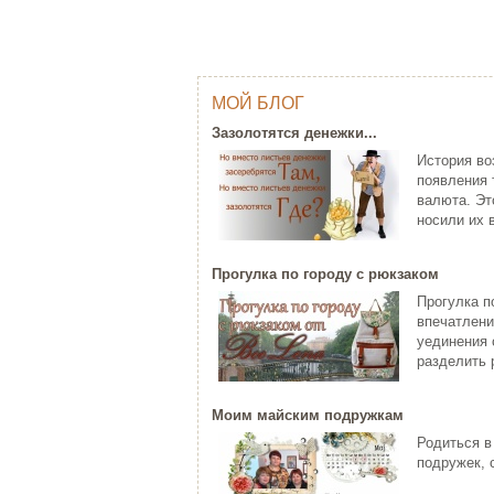
МОЙ БЛОГ
ОДНИМ ШТРИХОМ (TY WILSON …
Г
Зазолотятся денежки...
Тай Уилсон (Ty Wilson, 1959 г.р.)
Яп
История во
современный американский
пр
появления 
художник-график...
за
валюта. Эт
ЧИТАТЬ ДАЛЕЕ
Ч
носили их в
Прогулка по городу с рюкзаком
Прогулка п
впечатлени
уединения 
разделить р
Моим майским подружкам
C НОВЫМ ГОДОМ ПЕТУХА - 20…
Родиться в
ХО
Думаете, что праздники новогодние
подружек, 
закончились? Ан нет! 28 января
Хо
наступает Но...
па