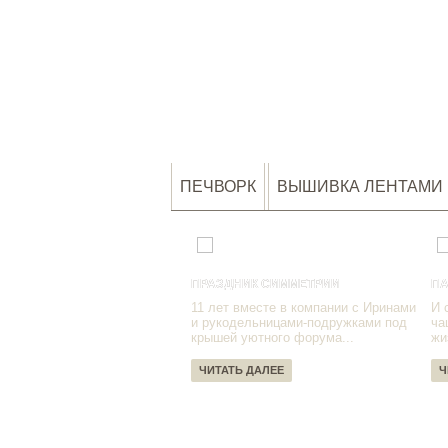
ПЕЧВОРК
ВЫШИВКА ЛЕНТАМИ
ПРАЗДНИК СИММЕТРИИ
ПА
11 лет вместе в компании с Иринами
И 
и рукодельницами-подружками под
ча
крышей уютного форума...
жи
ЧИТАТЬ ДАЛЕЕ
Ч