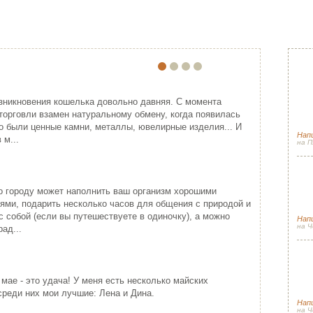
ПО
ЕЙША
ПРИМЕНЕНИЕ ВЫШИВКИ ЛЕНТАМ…
Прячем секр
Спа
ония - одна из самых
Красивая лента придает хорошо
гос
зникновения кошелька довольно давняя. С момента
ивлекательных, и в то же время
упакованному подарку изысканность
торговли взамен натуральному обмену, когда появилась
(и 
гадочных стран мира...
подчеркивая ...
о были ценные камни, металлы, ювелирные изделия... И
Напи
ИТАТЬ ДАЛЕЕ
ЧИТАТЬ ДАЛЕЕ
 м...
на П
Сол
Новогодняя с
луч
о городу может наполнить ваш организм хорошими
сез
ями, подарить несколько часов для общения с природой и
с собой (если вы путешествуете в одиночку), а можно
Нап
на Ч
ад...
Сол
Весенний пэ
Спа
КРЕСТИНЫ МАРИИ
 мае - это удача! У меня есть несколько майских
рад
РОШО БЫТЬ ДЕВУШКОЙ В РО…
Вот я снова стала причастной к
среди них мои лучшие: Лена и Дина.
одному небольшому событию (а так
рошо быть девушкой в розовом
Нап
как пути Госп...
льто. Можно и не в розовом, но
на Ч