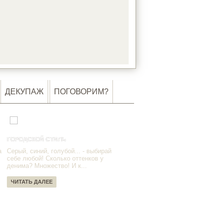
DING…
ДЕКУПАЖ
ПОГОВОРИМ?
ГОРОДСКОЙ СТИЛЬ
а
Серый, синий, голубой... - выбирай
себе любой! Сколько оттенков у
денима? Множество! И к...
ЧИТАТЬ ДАЛЕЕ