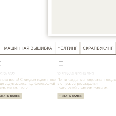
LOA
МАШИННАЯ ВЫШИВКА
ФЕЛТИНГ
СКРАПБУКИНГ
СХА 2017
ТУРЕЦКАЯ ВЕСНА 2017
снова весна! С каждым годом я все
Почти каждая моя серьезная поездк
ще задумываюсь над философией
в отпуск сопровождается
зни: мы так часто ...
подготовкой с шитьем новых ак...
ИТАТЬ ДАЛЕЕ
ЧИТАТЬ ДАЛЕЕ