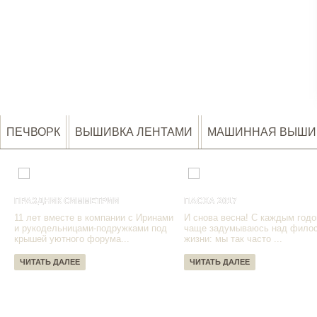
ПЕЧВОРК
ВЫШИВКА ЛЕНТАМИ
МАШИННАЯ ВЫШИ
ПРАЗДНИК СИММЕТРИИ
ПАСХА 2017
11 лет вместе в компании с Иринами
И снова весна! С каждым годо
и рукодельницами-подружками под
чаще задумываюсь над фило
крышей уютного форума...
жизни: мы так часто ...
ЧИТАТЬ ДАЛЕЕ
ЧИТАТЬ ДАЛЕЕ