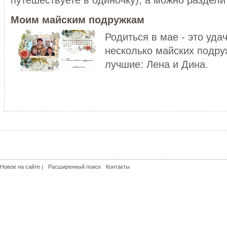
уже не то!
ЧИТАТЬ ДАЛЕЕ
Моим майским подружкам
ЧИТАТЬ ДАЛЕЕ
Родиться в мае - это уда
несколько майских подру
лучшие: Лена и Дина.
МОЙ РОЗОВЫЙ МИР
КРАСНЫЕ МАКИ - КАПЛИ СОЛ
С чего может начаться пошив
пальто? У меня - с сапог!!! Не
Сама удивилась, но во время
удивляйтесь, но дл...
жаркого лета почему-то поду
о прохладе. Но ...
ЧИТАТЬ ДАЛЕЕ
ЧИТАТЬ ДАЛЕЕ
Новое на сайте |
Расширенный поиск
Контакты