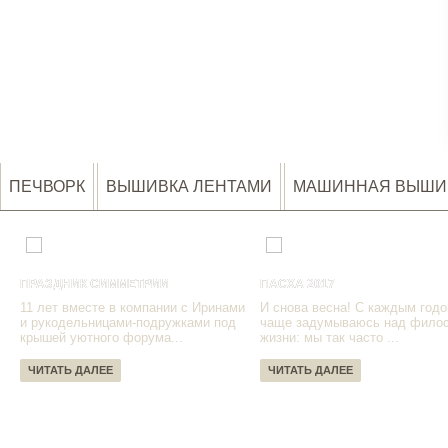
ПЕЧВОРК
ВЫШИВКА ЛЕНТАМИ
МАШИННАЯ ВЫШИ
ПРАЗДНИК СИММЕТРИИ
ПАСХА 2017
11 лет вместе в компании с Иринами
И снова весна! С каждым годо
и рукодельницами-подружками под
чаще задумываюсь над фило
крышей уютного форума...
жизни: мы так часто ...
ЧИТАТЬ ДАЛЕЕ
ЧИТАТЬ ДАЛЕЕ