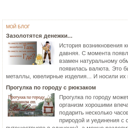
МОЙ БЛОГ
ОДНИМ ШТРИХОМ (TY WILSON …
ГЕЙША
Зазолотятся денежки...
Тай Уилсон (Ty Wilson, 1959 г.р.)
Япония - одна из самых
современный американский
привлекательных, и в то же в
История возникновения 
художник-график...
загадочных стран мира...
давняя. С момента появл
ЧИТАТЬ ДАЛЕЕ
ЧИТАТЬ ДАЛЕЕ
взамен натуральному обм
появилась валюта. Это б
металлы, ювелирные изделия... И носили их в
Прогулка по городу с рюкзаком
Прогулка по городу може
организм хорошими впеч
C НОВЫМ ГОДОМ ПЕТУХА - 20…
подарить несколько часо
ХОРОШО БЫТЬ ДЕВУШКОЙ В 
Думаете, что праздники новогодние
природой и уединения с 
закончились? Ан нет! 28 января
Хорошо быть девушкой в розо
наступает Но...
пальто. Можно и не в розовом,
путешествуете в одиночку), а можно разделит