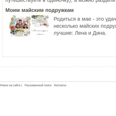
уже не то!
ЧИТАТЬ ДАЛЕЕ
Моим майским подружкам
ЧИТАТЬ ДАЛЕЕ
Родиться в мае - это уда
несколько майских подру
лучшие: Лена и Дина.
МОЙ РОЗОВЫЙ МИР
КРАСНЫЕ МАКИ - КАПЛИ СОЛ
С чего может начаться пошив
пальто? У меня - с сапог!!! Не
Сама удивилась, но во время
удивляйтесь, но дл...
жаркого лета почему-то поду
о прохладе. Но ...
ЧИТАТЬ ДАЛЕЕ
ЧИТАТЬ ДАЛЕЕ
Новое на сайте |
Расширенный поиск
Контакты