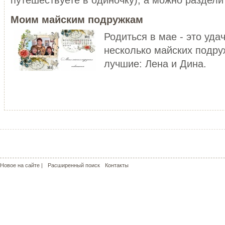
уже не то!
ЧИТАТЬ ДАЛЕЕ
Моим майским подружкам
ЧИТАТЬ ДАЛЕЕ
Родиться в мае - это уда
несколько майских подру
лучшие: Лена и Дина.
МОЙ РОЗОВЫЙ МИР
КРАСНЫЕ МАКИ - КАПЛИ СОЛ
С чего может начаться пошив
пальто? У меня - с сапог!!! Не
Сама удивилась, но во время
удивляйтесь, но дл...
жаркого лета почему-то поду
о прохладе. Но ...
ЧИТАТЬ ДАЛЕЕ
ЧИТАТЬ ДАЛЕЕ
Новое на сайте |
Расширенный поиск
Контакты