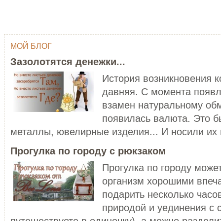
МОЙ БЛОГ
ОДНИМ ШТРИХОМ (TY WILSON …
ГЕЙША
Зазолотятся денежки...
Тай Уилсон (Ty Wilson, 1959 г.р.)
Япония - одна из самых
современный американский
привлекательных, и в то же в
История возникновения 
художник-график...
загадочных стран мира...
давняя. С момента появл
ЧИТАТЬ ДАЛЕЕ
ЧИТАТЬ ДАЛЕЕ
взамен натуральному обм
появилась валюта. Это б
металлы, ювелирные изделия... И носили их в
Прогулка по городу с рюкзаком
Прогулка по городу може
организм хорошими впеч
C НОВЫМ ГОДОМ ПЕТУХА - 20…
подарить несколько часо
ХОРОШО БЫТЬ ДЕВУШКОЙ В 
Думаете, что праздники новогодние
природой и уединения с 
закончились? Ан нет! 28 января
Хорошо быть девушкой в розо
наступает Но...
пальто. Можно и не в розовом,
путешествуете в одиночку), а можно разделит