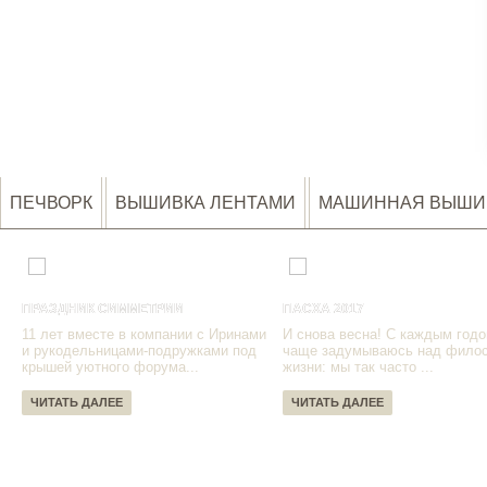
ПЕЧВОРК
ВЫШИВКА ЛЕНТАМИ
МАШИННАЯ ВЫШИ
ПРАЗДНИК СИММЕТРИИ
ПАСХА 2017
11 лет вместе в компании с Иринами
И снова весна! С каждым годо
и рукодельницами-подружками под
чаще задумываюсь над фило
крышей уютного форума...
жизни: мы так часто ...
ЧИТАТЬ ДАЛЕЕ
ЧИТАТЬ ДАЛЕЕ