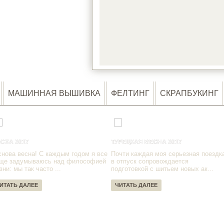
LOA
МАШИННАЯ ВЫШИВКА
ФЕЛТИНГ
СКРАПБУКИНГ
СХА 2017
ТУРЕЦКАЯ ВЕСНА 2017
снова весна! С каждым годом я все
Почти каждая моя серьезная поездк
ще задумываюсь над философией
в отпуск сопровождается
зни: мы так часто ...
подготовкой с шитьем новых ак...
ИТАТЬ ДАЛЕЕ
ЧИТАТЬ ДАЛЕЕ