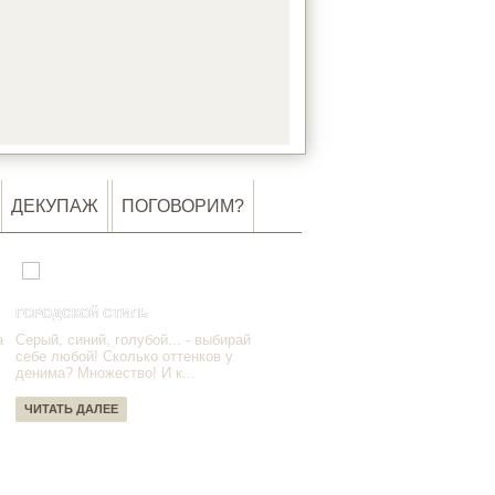
DING…
ДЕКУПАЖ
ПОГОВОРИМ?
ГОРОДСКОЙ СТИЛЬ
а
Серый, синий, голубой... - выбирай
себе любой! Сколько оттенков у
денима? Множество! И к...
ЧИТАТЬ ДАЛЕЕ