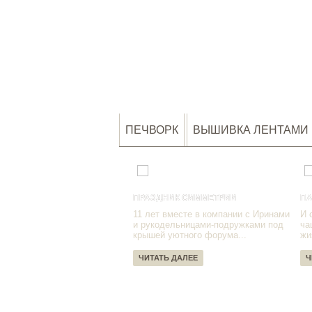
ПЕЧВОРК
ВЫШИВКА ЛЕНТАМИ
ПРАЗДНИК СИММЕТРИИ
ПА
11 лет вместе в компании с Иринами
И 
и рукодельницами-подружками под
ча
крышей уютного форума...
жи
ЧИТАТЬ ДАЛЕЕ
Ч