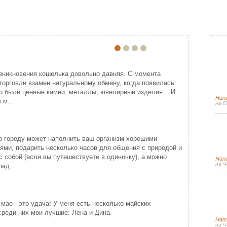
ПО
ЕЙША
ПРИМЕНЕНИЕ ВЫШИВКИ ЛЕНТАМ…
Прячем секр
Спа
ония - одна из самых
Красивая лента придает хорошо
гос
зникновения кошелька довольно давняя. С момента
ивлекательных, и в то же время
упакованному подарку изысканность
торговли взамен натуральному обмену, когда появилась
(и 
гадочных стран мира...
подчеркивая ...
о были ценные камни, металлы, ювелирные изделия... И
Напи
ИТАТЬ ДАЛЕЕ
ЧИТАТЬ ДАЛЕЕ
 м...
на П
Сол
Новогодняя с
луч
о городу может наполнить ваш организм хорошими
сез
ями, подарить несколько часов для общения с природой и
с собой (если вы путешествуете в одиночку), а можно
Нап
на Ч
ад...
Сол
Весенний пэ
Спа
КРЕСТИНЫ МАРИИ
 мае - это удача! У меня есть несколько майских
рад
РОШО БЫТЬ ДЕВУШКОЙ В РО…
Вот я снова стала причастной к
среди них мои лучшие: Лена и Дина.
одному небольшому событию (а так
рошо быть девушкой в розовом
Нап
как пути Госп...
льто. Можно и не в розовом, но
на Ч