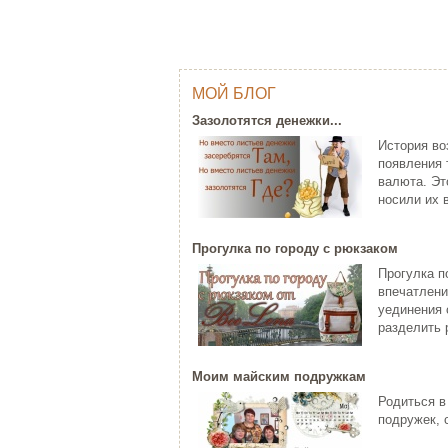
МОЙ БЛОГ
ОДНИМ ШТРИХОМ (TY WILSON …
Г
Зазолотятся денежки...
Тай Уилсон (Ty Wilson, 1959 г.р.)
Яп
История во
современный американский
пр
появления 
художник-график...
за
валюта. Эт
ЧИТАТЬ ДАЛЕЕ
Ч
носили их в
Прогулка по городу с рюкзаком
Прогулка п
впечатлени
уединения 
разделить р
Моим майским подружкам
C НОВЫМ ГОДОМ ПЕТУХА - 20…
Родиться в
ХО
Думаете, что праздники новогодние
подружек, 
закончились? Ан нет! 28 января
Хо
наступает Но...
па