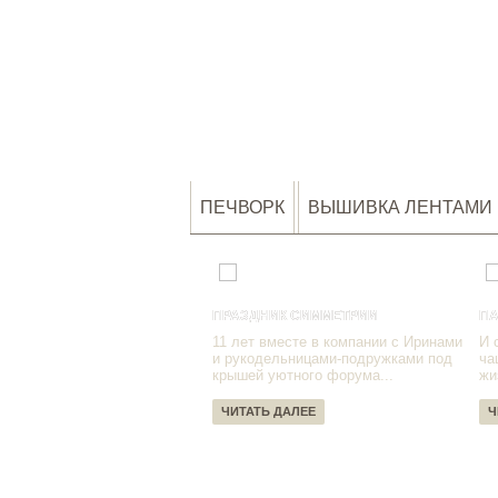
ПЕЧВОРК
ВЫШИВКА ЛЕНТАМИ
ПРАЗДНИК СИММЕТРИИ
ПА
11 лет вместе в компании с Иринами
И 
и рукодельницами-подружками под
ча
крышей уютного форума...
жи
ЧИТАТЬ ДАЛЕЕ
Ч