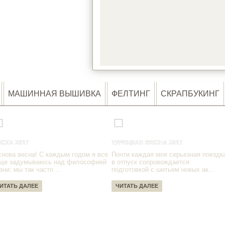
LOA
МАШИННАЯ ВЫШИВКА
ФЕЛТИНГ
СКРАПБУКИНГ
СХА 2017
ТУРЕЦКАЯ ВЕСНА 2017
снова весна! С каждым годом я все
Почти каждая моя серьезная поездк
ще задумываюсь над философией
в отпуск сопровождается
зни: мы так часто ...
подготовкой с шитьем новых ак...
ИТАТЬ ДАЛЕЕ
ЧИТАТЬ ДАЛЕЕ