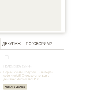
DING…
ДЕКУПАЖ
ПОГОВОРИМ?
ГОРОДСКОЙ СТИЛЬ
а
Серый, синий, голубой... - выбирай
себе любой! Сколько оттенков у
денима? Множество! И к...
ЧИТАТЬ ДАЛЕЕ