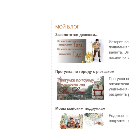
МОЙ БЛОГ
ОДНИМ ШТРИХОМ (TY WILSON …
Г
Зазолотятся денежки...
Тай Уилсон (Ty Wilson, 1959 г.р.)
Яп
История во
современный американский
пр
появления 
художник-график...
за
валюта. Эт
ЧИТАТЬ ДАЛЕЕ
Ч
носили их в
Прогулка по городу с рюкзаком
Прогулка п
впечатлени
уединения 
разделить р
Моим майским подружкам
C НОВЫМ ГОДОМ ПЕТУХА - 20…
Родиться в
ХО
Думаете, что праздники новогодние
подружек, 
закончились? Ан нет! 28 января
Хо
наступает Но...
па