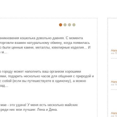
ПО
ЕЙША
ПРИМЕНЕНИЕ ВЫШИВКИ ЛЕНТАМ…
Прячем секр
Спа
ония - одна из самых
Красивая лента придает хорошо
гос
зникновения кошелька довольно давняя. С момента
ивлекательных, и в то же время
упакованному подарку изысканность
торговли взамен натуральному обмену, когда появилась
(и 
гадочных стран мира...
подчеркивая ...
о были ценные камни, металлы, ювелирные изделия... И
Напи
ИТАТЬ ДАЛЕЕ
ЧИТАТЬ ДАЛЕЕ
 м...
на П
Сол
Новогодняя с
луч
о городу может наполнить ваш организм хорошими
сез
ями, подарить несколько часов для общения с природой и
с собой (если вы путешествуете в одиночку), а можно
Нап
на Ч
ад...
Сол
Весенний пэ
Спа
КРЕСТИНЫ МАРИИ
 мае - это удача! У меня есть несколько майских
рад
РОШО БЫТЬ ДЕВУШКОЙ В РО…
Вот я снова стала причастной к
среди них мои лучшие: Лена и Дина.
одному небольшому событию (а так
рошо быть девушкой в розовом
Нап
как пути Госп...
льто. Можно и не в розовом, но
на Ч