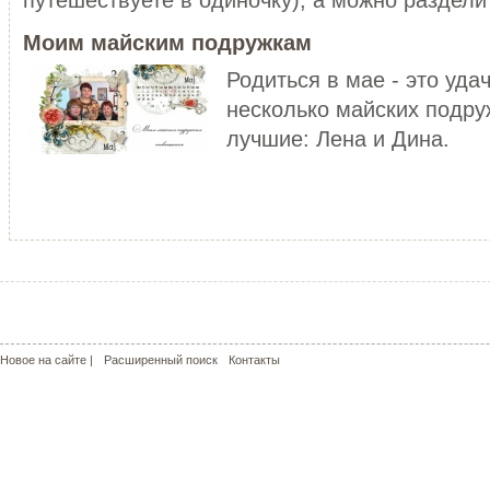
уже не то!
ЧИТАТЬ ДАЛЕЕ
Моим майским подружкам
ЧИТАТЬ ДАЛЕЕ
Родиться в мае - это уда
несколько майских подру
лучшие: Лена и Дина.
МОЙ РОЗОВЫЙ МИР
КРАСНЫЕ МАКИ - КАПЛИ СОЛ
С чего может начаться пошив
пальто? У меня - с сапог!!! Не
Сама удивилась, но во время
удивляйтесь, но дл...
жаркого лета почему-то поду
о прохладе. Но ...
ЧИТАТЬ ДАЛЕЕ
ЧИТАТЬ ДАЛЕЕ
Новое на сайте |
Расширенный поиск
Контакты