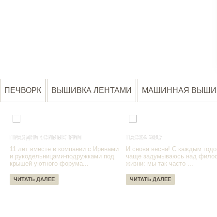
ПЕЧВОРК
ВЫШИВКА ЛЕНТАМИ
МАШИННАЯ ВЫШИ
ПРАЗДНИК СИММЕТРИИ
ПАСХА 2017
11 лет вместе в компании с Иринами
И снова весна! С каждым годо
и рукодельницами-подружками под
чаще задумываюсь над фило
крышей уютного форума...
жизни: мы так часто ...
ЧИТАТЬ ДАЛЕЕ
ЧИТАТЬ ДАЛЕЕ