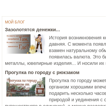
МОЙ БЛОГ
ОДНИМ ШТРИХОМ (TY WILSON …
ГЕЙША
Зазолотятся денежки...
Тай Уилсон (Ty Wilson, 1959 г.р.)
Япония - одна из самых
современный американский
привлекательных, и в то же в
История возникновения 
художник-график...
загадочных стран мира...
давняя. С момента появл
ЧИТАТЬ ДАЛЕЕ
ЧИТАТЬ ДАЛЕЕ
взамен натуральному обм
появилась валюта. Это б
металлы, ювелирные изделия... И носили их в
Прогулка по городу с рюкзаком
Прогулка по городу може
организм хорошими впеч
C НОВЫМ ГОДОМ ПЕТУХА - 20…
подарить несколько часо
ХОРОШО БЫТЬ ДЕВУШКОЙ В 
Думаете, что праздники новогодние
природой и уединения с 
закончились? Ан нет! 28 января
Хорошо быть девушкой в розо
наступает Но...
пальто. Можно и не в розовом,
путешествуете в одиночку), а можно разделит